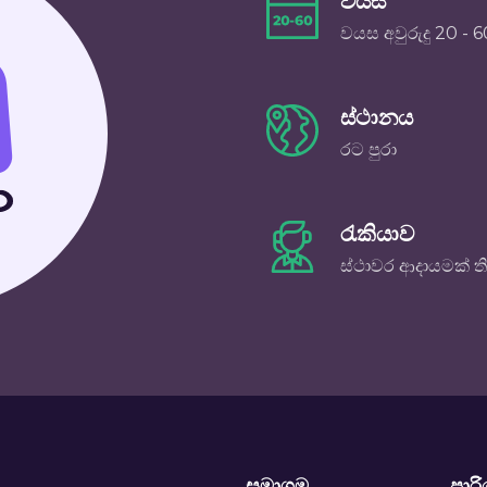
වයස
වයස අවුරුදු 20 - 6
ස්ථානය
රට පුරා
රැකියාව
ස්ථාවර ආදායමක් ත
සමාගම
පාර