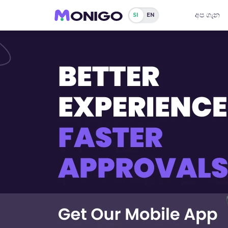
අප ගැන
SI
EN
Online
Loan
Sri
Lanka