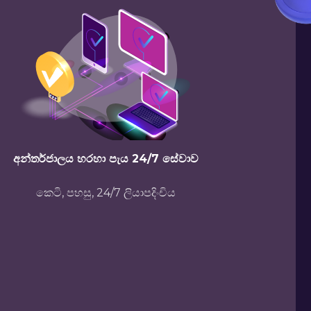
අන්තර්ජාලය හරහා පැය 24/7 සේවාව
කෙටි, පහසු, 24/7 ලියාපදිංචිය