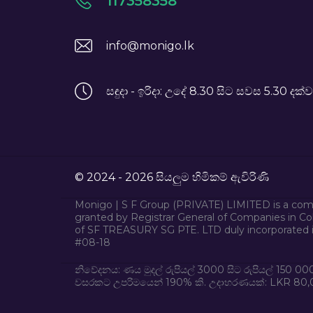
117358358
info@monigo.lk
සඳුදා - ඉරිදා: උදේ 8.30 සිට සවස 5.30 දක්ව
© 2024 - 2026 සියලුම හිමිකම් ඇවිරිණි
Monigo | S F Group (PRIVATE) LIMITED is a comp
granted by Registrar General of Companies in Co
of SF TREASURY SG PTE. LTD duly incorporated i
#08-18
නිවේදනය: ණය මුදල් රුපියල් 3000 සිට රුපියල් 150 0
වසරකට උපරිමයෙන් 190% කි. උදාහරණයක්: LKR 80,000