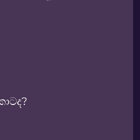
කාටද?