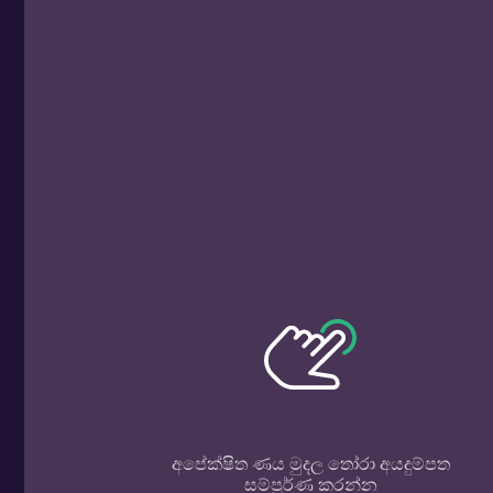
අපේක්ෂිත ණය මුදල තෝරා අයදුම්පත
සම්පූර්ණ කරන්න