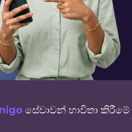
nigo
සේවාවන් භාවිතා කිරීමේ 