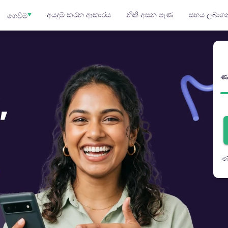
අයදුම් කරන ආකාරය
නිති අසන පැණ
සහය ලබාග
ගෙවීම
ණ
ණ