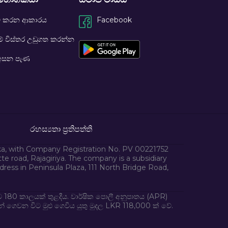
ම් කරන ආකාරය
Facebook
ම් විස්තර උඩුගත කරන්න
 අසන පැණ
රහස්‍යතා ප්‍රතිපත්ති
nka, with Company Registration No. PV 00221752
e road, Rajagiriya. The company is a subsidiary
ess in Peninsula Plaza, 111 North Bridge Road,
ිට 180 කාලයක් තුළදීය. වාර්ෂික පොලී අනුපාතය (APR)
ෙවන විට මුළු ගෙවිය යුතු මුදල LKR 118,000 ක් වේ.