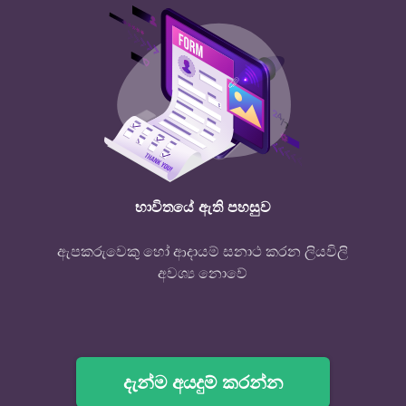
භාවිතයේ ඇති පහසුව
ඇපකරුවෙකු හෝ ආදායම් සනාථ කරන ලියවිලි
අවශ්‍ය නොවේ
දැන්ම අයදුම් කරන්න