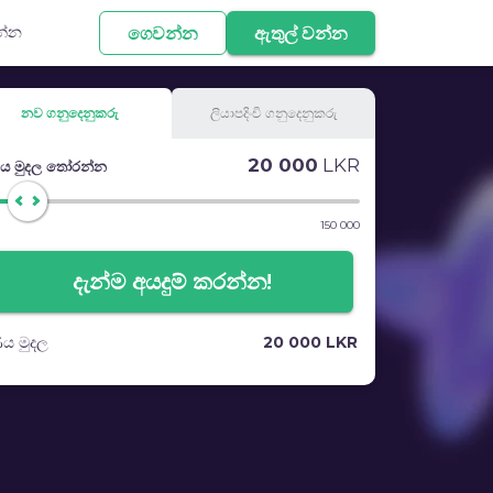
න්න
ගෙවන්න
ඇතුල් වන්න
නව
ගනුදෙනුකරු
ලියාපදිංචි
ගනුදෙනුකරු
20 000
LKR
ය මුදල තෝරන්න
150 000
නව ගනුදෙනුකරුවන් සඳහා ණය වාරික
දැන්ම අයදුම් කරන්න!
ය මුදල
20 000 LKR