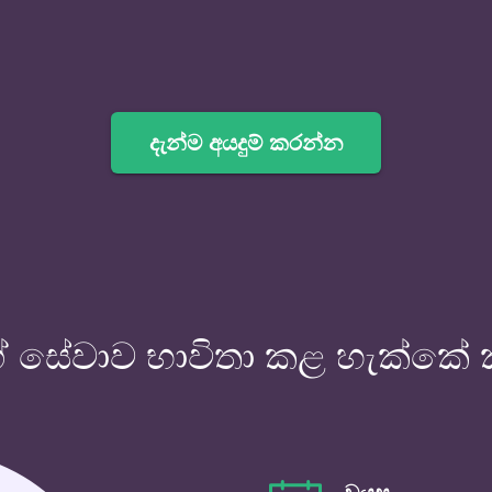
දැන්ම අයදුම් කරන්න
 සේවාව භාවිතා කළ හැක්කේ 