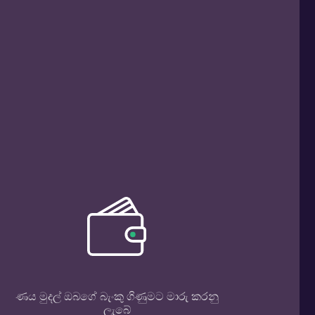
ණය මුදල් ඔබගේ බැංකු ගිණුමට මාරු කරනු
ලැබේ