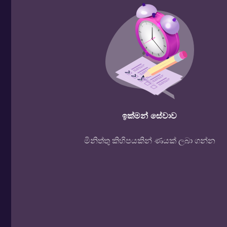
ඉක්මන් සේවාව
මිනිත්තු කිහිපයකින් ණයක් ලබා ගන්න