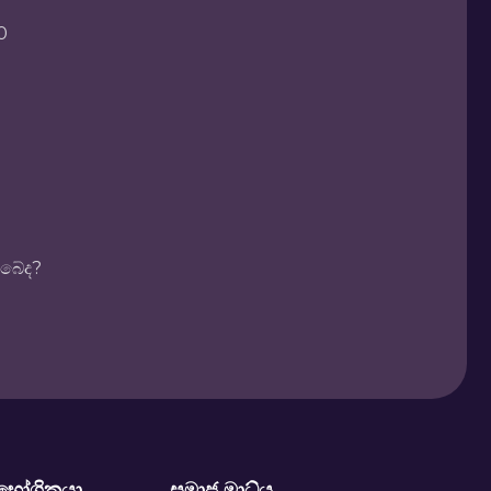
0
ිබේද?
ිභෝගිකයා
සමාජ මාධ්ය